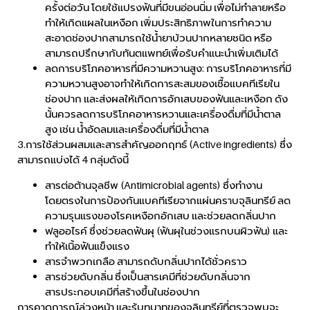
ครั้งต่อวัน โดยใช้แปรงฟันที่มีขนอ่อนนิ่ม เพื่อไม่ทำลายหรือ
ทำให้เกิดแผลในเหงือก เพิ่มประสิทธิภาพในการทำความ
สะอาดช่องปากสามารถใช้น้ำยาบ้วนปากหลายชนิด หรือ
สามารถปรึกษากับทันตแพทย์เพื่อรับคำแนะนำเพิ่มเติมได้
ลดการบริโภคอาหารที่มีความหวานสูง: การบริโภคอาหารที่มี
ความหวานสูงอาจทำให้เกิดการสะสมของเชื้อแบคทีเรียใน
ช่องปาก และส่งผลให้เกิดการอักเสบของฟันและเหงือก ดัง
นั้นควรลดการบริโภคอาหารหวานและเครื่องดื่มที่มีน้ำตาล
สูง เช่น น้ำอัดลมและเครื่องดื่มที่มีน้ำตาล
3.การใช้ส่วนผสมและสารสำคัญออกฤทธ์ (Active ingredients) ซึ่ง
สามารถแบ่งได้ 4 กลุ่มดังนี้
สารต่อต้านจุลชีพ (Antimicrobial agents) ซึ่งทำงาน
โดยตรงในการป้องกันแบคทีเรียจากแผ่นคราบจุลินทรีย์ ลด
ความรุนแรงของโรคเหงือกอักเสบ และช่วยลดกลิ่นปาก
ฟลูออไรค์ ซึ่งช่วยลดฟันผุ (ฟันผุในช่วงแรกบนผิวฟัน) และ
ทำให้เนิ้อฟันแข็งแรง
สารจำพวกเกลือ สามารถดับกลิ่นปากได้ชั่วคราว
สารช่วยดับกลิ่น ซึ่งเป็นสารเคมีที่ช่วยดับกลิ่นจาก
สารประกอบเคมีที่สร้างขึ้นในช่องปาก
การคาดการณ์ล่วงหน้า และรู้บทบาทของจุลินทรีย์ที่ตรวจพบจะ