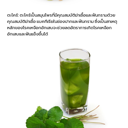
ตะไคร้: ตะไคร้เป็นสมุนไพรที่มีคุณสมบัติฆ่าเชื้อและฟันกรามด้วย
คุณสมบัติฆ่าเชื้อ แบคทีเรียในช่องปากและฟันกราม ซึ่งเป็นสาเหตุ
หลักของโรคเหงือกอักเสบจะช่วยลดอัตราการเกิดโรคเหงือก
อักเสบและฟันแข็งขึ้นได้