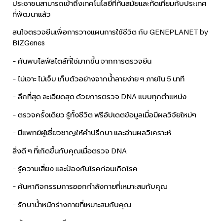
ประชาชนสามารถเข้าถึงเทคโนโลยีที่ทันสมัยและทัดเทียมกับประเทศ
ที่พัฒนาแล้ว
สนใจตรวจยีนเพื่อการวางแผนการใช้ชีวิต กับ GENEPLANET by
BIZGenes
– ค้นพบไลฟ์สไตล์ที่ใช่มากขึ้น จากการตรวจยีน
– ไม่เจาะ ไม่เจ็บ เก็บตัวอย่างจากน้ำลายง่าย ๆ ภายใน 5 นาที
– ลึกที่สุด ละเอียดสุด ด้วยการตรวจ DNA แบบทุกตำแหน่ง
– ตรวจครั้งเดียว รู้ทั้งชีวิต ฟรีอัปเดตข้อมูลเมื่อมีผลวิจัยใหม่ๆ
– มีแพทย์ผู้เชี่ยวชาญให้คำปรึกษา และอ่านผลวิเคราะห์
สิ่งดี ๆ ที่เกิดขึ้นกับคุณเมื่อตรวจ DNA
– รู้ความเสี่ยง และป้องกันโรคก่อนเกิดโรค
– ค้นหากิจกรรมการออกกำลังกายที่เหมาะสมกับคุณ
– รักษาน้ำหนักร่างกายที่เหมาะสมกับคุณ