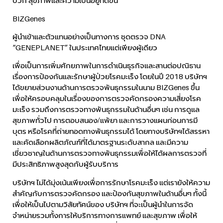
บวก สุขภาพและความเป็นอยู่ที่ดีขึ้น
BIZGenes
ผู้นำเข้าและตัวแทนอย่างเป็นทางการ ชุดตรวจ DNA
“GENEPLANET” ในประเทศไทยแต่เพียงผู้เดียว
เพื่อเป็นการเพิ่มศักยภาพในการดำเนินธุรกิจและสานต่อปณิธาน
เรื่องการป้องกันและรักษาผู้ป่วยโรคมะเร็ง โดยในปี 2018 บริษัทฯ
ได้ขยายส่วนงานด้านการตรวจพันธุกรรมในนาม BIZGenes ขึ้น
เพื่อให้ครอบคลุมในเรื่องของการตรวจคัดกรองความเสี่ยงโรค
มะเร็ง รวมถึงการตรวจทางพันธุกรรมในด้านอื่นๆ เช่น การดูแล
สุขภาพทั่วไป การตอบสนอง/แพ้ยา และการวางแผนก่อนการมี
บุตร หรือโรคที่ถ่ายทอดทางพันธุกรรมได้ โดยทางบริษัทฯได้สรรหา
และคัดเลือกผลิตภัณฑ์ที่ได้มาตรฐานระดับสากล และมีความ
เชี่ยวชาญในด้านการตรวจทางพันธุกรรมเพื่อให้ได้ผลการตรวจที่
มีประสิทธิภาพสูงสุดกับผู้รับบริการ
บริษัทฯ ไม่ได้มุ่งเน้นเพียงเพื่อการรักษาโรคมะเร็ง แต่เรายังให้ความ
สำคัญกับการตรวจคัดกรอง และป้องกันสุขภาพในด้านอื่นๆ ทั้งนี้
เพื่อให้เป็นไปตามวิสัยทัศน์ของ บริษัทฯ ที่จะเป็นผู้นำในการจัด
จำหน่ายรวมทั้งการให้บริการทางการแพทย์ และสุขภาพ เพื่อให้