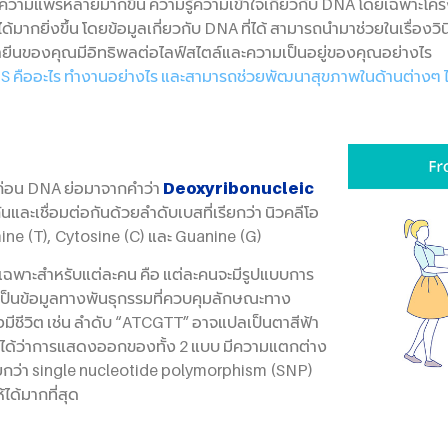
ีความแพร่หลายมากขึ้น ความรู้ความเข้าใจเกี่ยวกับ DNA โดยเฉพาะโค
มากยิ่งขึ้น โดยข้อมูลเกี่ยวกับ DNA ที่ได้ สามารถนำมาช่วยในเรื่องว
ว่ายีนของคุณมีอิทธิพลต่อไลฟ์สไตล์และความเป็นอยู่ของคุณอย่างไร
S คืออะไร ทำงานอย่างไร และสามารถช่วยพัฒนาสุขภาพในด้านต่างๆ ไ
ันก่อน DNA ย่อมาจากคำว่า
Deoxyribonucleic
นและเชื่อมต่อกันด้วยลำดับเบสที่เรียกว่า นิวคลีโอ
mine (T), Cytosine (C) และ Guanine (G)
์เฉพาะสำหรับแต่ละคน คือ แต่ละคนจะมีรูปแบบการ
จะเป็นข้อมูลทางพันธุกรรมที่ควบคุมลักษณะทาง
ชีวิต เช่น ลำดับ “ATCGTT” อาจแปลเป็นตาสีฟ้า
ห็นได้ว่าการแสดงออกของทั้ง 2 แบบ มีความแตกต่าง
รียกว่า single nucleotide polymorphism (SNP)
ได้มากที่สุด