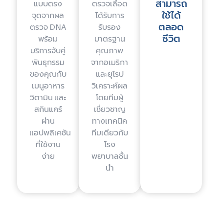
สามารถ
แบบตรง
ตรวจเลือด
ใช้ได้
จุดจากผล
ได้รับการ
ตลอด
ตรวจ DNA
รับรอง
ชีวิต
พร้อม
มาตรฐาน
บริการจับคู่
คุณภาพ
พันธุกรรม
จากอเมริกา
ของคุณกับ
และยุโรป
เมนูอาหาร
วิเคราะห์ผล
วิตามิน และ
โดยทีมผู้
สกินแคร์
เชี่ยวชาญ
ผ่าน
ทางเทคนิค
แอปพลิเคชัน
ทีมเดียวกับ
ที่ใช้งาน
โรง
ง่าย
พยาบาลชั้น
นำ