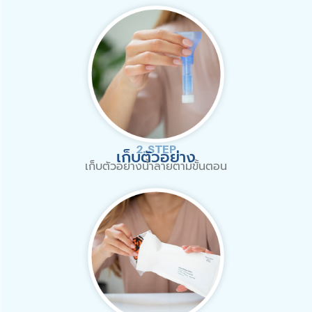
2. STEP
เก็บตัวอย่าง
เก็บตัวอย่างน้ำลายตามขั้นตอน