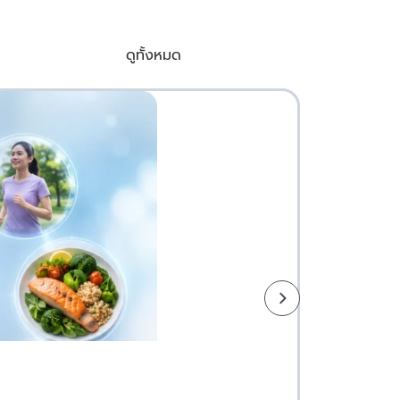
ดูทั้งหมด
โรคหัวใจเป