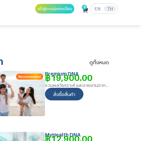
0
เข้าสู่ระบบ
ลงทะเบียน
EN
TH
า
ดูทั้งหมด
Premium DNA
฿
19,900.00
รวมผลวิเคราะห์ และรายงานจาก แพ็กเกจ MyLifeStyle DNA + MyHealth DNA และ เพิ่มเติม ผลวิเคราะห์พิเศษ
สั่งซื้อสิ้นค้า
MyHealth DNA
฿
12,900.00