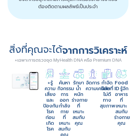
ต้องติดตามผลลัพธ์เป็นประจำ
สิ่งที่คุณจะได้
จากการวิเคราะห์
*เฉพาะการตรวจชุด MyHealth DNA หรือ Premium DNA
*รู้
จัดการ
กำจัด
ค้นหา
รักษา
Food
ความ
ความเครียด
นิสัยที่
กิจกรรม
น้ำ
ID รู้จัก
เสี่ยง
ไม่ดี
การ
หนัก
อาหาร
และ
ทาง
ออก
ร่างกาย
ที่
ป้องกัน
สุขภาพ
กำลัง
ที่
เหมาะ
โรค
กาย
เหมาะ
สมกับ
ก่อน
ที่
สมกับ
ร่างกาย
เกิด
เหมาะ
คุณ
คุณ
โรค
สมกับ
คุณ