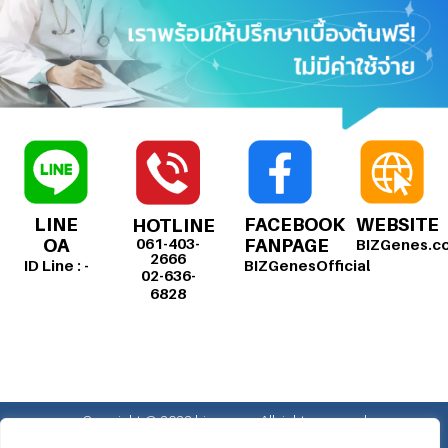
LINE
FACEBOOK
WEBSITE
HOTLINE
061-403-
OA
FANPAGE
BIZGenes.c
2666
ID Line : -
BIZGenesOfficial
02-636-
6828
Copyright @ 2023 bizgenes . All rights reserved