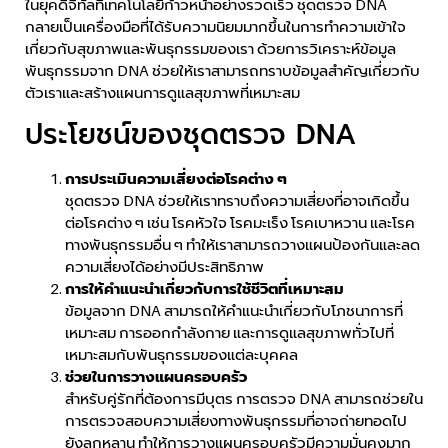
ในยุคดิจิทัลที่เทคโนโลยีก้าวหน้าอย่างรวดเร็ว ชุดตรวจ DNA
กลายเป็นเครื่องมือที่ได้รับความนิยมมากขึ้นในการทำความเข้าใจ
เกี่ยวกับสุขภาพและพันธุกรรมของเรา ด้วยการวิเคราะห์ข้อมูล
พันธุกรรมจาก DNA ช่วยให้เราสามารถทราบข้อมูลสำคัญเกี่ยวกับ
ตัวเราและสร้างแผนการดูแลสุขภาพที่เหมาะสม
ประโยชน์ของชุดตรวจ DNA
การประเมินความเสี่ยงต่อโรคต่าง ๆ
ชุดตรวจ DNA ช่วยให้เราทราบถึงความเสี่ยงที่อาจเกิดขึ้น
ต่อโรคต่าง ๆ เช่น โรคหัวใจ โรคมะเร็ง โรคเบาหวาน และโรค
ทางพันธุกรรมอื่น ๆ ทำให้เราสามารถวางแผนป้องกันและลด
ความเสี่ยงได้อย่างมีประสิทธิภาพ
การให้คำแนะนำเกี่ยวกับการใช้ชีวิตที่เหมาะสม
ข้อมูลจาก DNA สามารถให้คำแนะนำเกี่ยวกับโภชนาการที่
เหมาะสม การออกกำลังกาย และการดูแลสุขภาพทั่วไปที่
เหมาะสมกับพันธุกรรมของแต่ละบุคคล
ช่วยในการวางแผนครอบครัว
สำหรับคู่รักที่ต้องการมีบุตร การตรวจ DNA สามารถช่วยใน
การตรวจสอบความเสี่ยงทางพันธุกรรมที่อาจถ่ายทอดไป
ยังลูกหลาน ทำให้การวางแผนครอบครัวมีความมั่นคงมาก