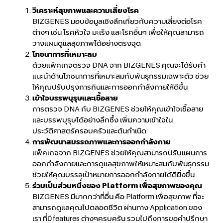
วิเคราะห์สุขภาพและความเสี่ยงโรค
BIZGENES มอบข้อมูลเชิงลึกเกี่ยวกับความเสี่ยงต่อโรค
ต่างๆ เช่น โรคหัวใจ มะเร็ง และโรคอื่นๆ เพื่อให้คุณสามารถ
วางแผนดูแลสุขภาพได้อย่างตรงจุด
โภชนาการที่เหมาะสม
ด้วยแพ็คเกจตรวจ DNA จาก BIZGENES คุณจะได้รับคำ
แนะนำด้านโภชนาการที่เหมาะสมกับพันธุกรรมเฉพาะตัว ช่วย
ให้คุณปรับปรุงการกินและการออกกำลังกายให้ดีขึ้น
เข้าใจบรรพบุรุษและเชื้อสาย
การตรวจ DNA กับ BIZGENES ช่วยให้คุณเข้าใจเชื้อสาย
และบรรพบุรุษได้อย่างลึกซึ้ง เพิ่มความเข้าใจใน
ประวัติศาสตร์ครอบครัวและต้นกำเนิด
การพัฒนาสมรรถภาพและการออกกำลังกาย
แพ็คเกจจาก BIZGENES ช่วยให้คุณสามารถปรับแผนการ
ออกกำลังกายและการดูแลสุขภาพให้เหมาะสมกับพันธุกรรม
ช่วยให้คุณบรรลุเป้าหมายการออกกำลังกายได้ดียิ่งขึ้น
ร่วมเป็นส่วนหนึ่งของ Platform เพื่อสุขภาพของคุณ
BIZGENES มีมากกว่าที่อื่น คือ Platform เพื่อสุขภาพ ที่จะ
สามารถดูแลคุณไปตลอดชีวิต ผ่านทาง Application ของ
เรา ที่มี features ต่างๆครบครัน รวมไปถึงการขอคำปรึกษา