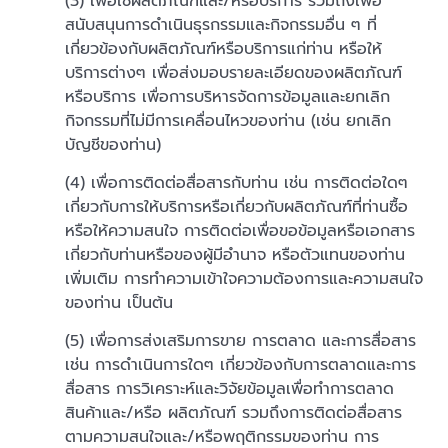
(3) เพื่อใช้ผลิตภัณฑ์และ/หรือบริการ รวมถึงเพื่อ
สนับสนุนการดำเนินธุรกรรมและกิจกรรมอื่น ๆ ที่
เกี่ยวข้องกับผลิตภัณฑ์หรือบริการแก่ท่าน หรือให้
บริการต่างๆ เพื่อส่งมอบรายละเอียดของผลิตภัณฑ์
หรือบริการ เพื่อการบริหารจัดการข้อมูลและยกเลิก
กิจกรรมที่ไม่มีการเคลื่อนไหวของท่าน (เช่น ยกเลิก
บัญชีของท่าน)
(4) เพื่อการติดต่อสื่อสารกับท่าน เช่น การติดต่อใดๆ
เกี่ยวกับการให้บริการหรือเกี่ยวกับผลิตภัณฑ์ที่ท่านซื้อ
หรือให้ความสนใจ การติดต่อเพื่อขอข้อมูลหรือเอกสาร
เกี่ยวกับท่านหรือของผู้มีอำนาจ หรือตัวแทนของท่าน
เพิ่มเติม การทำความเข้าใจความต้องการและความสนใจ
ของท่าน เป็นต้น
(5) เพื่อการส่งเสริมการขาย การตลาด และการสื่อสาร
เช่น การดำเนินการใดๆ เกี่ยวข้องกับการตลาดและการ
สื่อสาร การวิเคราะห์และวิจัยข้อมูลเพื่อทำการตลาด
สินค้าและ/หรือ ผลิตภัณฑ์ รวมถึงการติดต่อสื่อสาร
ตามความสนใจและ/หรือพฤติกรรมของท่าน การ