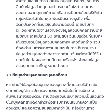
จากท่านแล้วในการเปิดเผยข้อมูลแก่บริษัทฯ เช่น การ
สืบค้นข้อมูลส่วนบุคคลผ่านระบบเว็บไซต์ จากการ
สอบถามจากบุคคลที่สาม หรือการเปิดเผยโดยบริษัทใน
กลุ่มหรือบริษัทในกลุ่ม พันธมิตรทางธุรกิจ เพื่อ
วัตถุประสงค์ที่ระบุไว้ในนโยบายฉบับนี้ โดยบริษัทฯ
จะแจ้งให้ท่านในฐานะเจ้าของข้อมูลส่วนบุคคลทราบโดย
ไม่ชักช้า โดยไม่เกิน 30 (สามสิบ) วันนับแต่วันที่บริษัทฯ
เก็บรวบรวมข้อมูลส่วนบุคคลจากแหล่งดังกล่าว รวม
ถึงจะดำเนินการขอความยินยอมในการเก็บรวบรวม
ข้อมูลส่วนบุคคลดังกล่าวจากท่าน เว้นแต่กรณีที่ได้รับ
ยกเว้นไม่ต้องขอความยินยอมหรือแจ้งเจ้าของข้อมูล
ส่วนบุคคลตามที่กฎหมายกำหนด
2.2 ข้อมูลส่วนบุคคลของบุคคลที่สาม
หากท่านให้ข้อมูลส่วนบุคคลของบุคคลที่สามแก่บริษัท เช่น
บุคคลที่อยู่ใต้การปกครอง และบุคคลอื่นใดที่ท่านมีความ
สัมพันธ์เกี่ยวข้องด้วย ท่านต้องแจ้งนโยบายความเป็นส่วนตัว
นี้แก่บุคคลที่สามดังกล่าวเพื่อให้รับทราบนโยบายความเป็น
ส่วนตัวนี้ และขอความยินยอมหากจำเป็น หรือมีฐานทาง