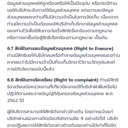
ข้อมูลส่วนบุคคลให้ถูกต้องหรือให้เป็นปัจจุบัน หรือกรณีท่าน
ขอให้บริษัทระงับการใช้ข้อมูลส่วนบุคคล แทนการลบข้อมูล
ส่วนบุคคลของท่านที่ไม่มีความจำเป็นในการจัดเก็บ เนื่องจาก
ท่านมีความจำเป็นต้องขอให้บริษัทเก็บรักษาข้อมูลส่วนบุคคล
ของท่านไว้เพื่อใช้ในการก่อตั้งสิทธิเรียกร้องตามกฎหมาย
หรือการยกขึ้นต่อสู้สิทธิเรียกร้องตามกฎหมาย เป็นต้น
6.7 สิทธิในการลบข้อมูลส่วนบุคคล (Right to Erasure)
ท่านมีสิทธิขอให้บริษัทลบหรือทำลายข้อมูลส่วนบุคคลของท่าน
หากพบว่าไม่มีความจำเป็นที่จะเก็บรักษาไว้ตามวัตถุประสงค์
ภายใต้นโยบายฉบับนี้แล้ว
6.8 สิทธิในการร้องเรียน (Right to complaint)
ท่านมีสิทธิ
ร้องเรียนต่อหน่วยงานที่เกี่ยวข้องกรณีที่บริษัทฝ่าฝืนหรือไม่
ปฏิบัติตามพระราชบัญญัติคุ้มครองข้อมูลส่วนบุคคล พ.ศ.
2562 ได้
ผู้ใช้บริการสามารถใช้สิทธิดังกล่าวข้างต้น โดยการแจ้งแก่
บริษัทผ่านช่องทางติดต่อบริษัทตามข้อ
9
อย่างไรก็ดี บริษัท
อาจปฏิเสธการใช้สิทธิดังกล่าวข้างต้นของท่านได้เท่าที่ไม่ขัด