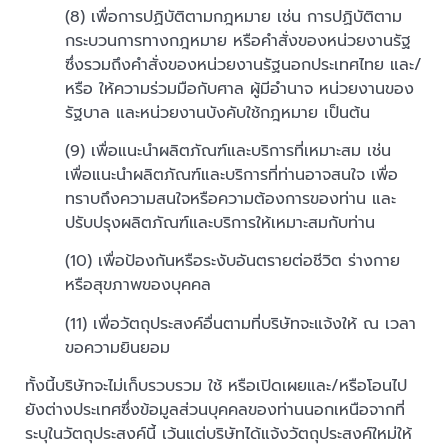
(8) เพื่อการปฏิบัติตามกฎหมาย
เช่น การปฏิบัติตาม
กระบวนการทางกฎหมาย หรือคำสั่งของหน่วยงานรัฐ
ซึ่งรวมถึงคำสั่งของหน่วยงานรัฐนอกประเทศไทย และ/
หรือ ให้ความร่วมมือกับศาล ผู้มีอำนาจ หน่วยงานของ
รัฐบาล และหน่วยงานบังคับใช้กฎหมาย เป็นต้น
(9) เพื่อแนะนำผลิตภัณฑ์และบริการที่เหมาะสม เช่น
เพื่อแนะนำผลิตภัณฑ์และบริการที่ท่านอาจสนใจ เพื่อ
ทราบถึงความสนใจหรือความต้องการของท่าน และ
ปรับปรุงผลิตภัณฑ์และบริการให้เหมาะสมกับท่าน
(10) เพื่อป้องกันหรือระงับอันตรายต่อชีวิต ร่างกาย
หรือสุขภาพของบุคคล
(11) เพื่อวัตถุประสงค์อื่นตามที่บริษัทจะแจ้งให้ ณ เวลา
ขอความยินยอม
ทั้งนี้บริษัทจะไม่เก็บรวบรวม ใช้ หรือเปิดเผยและ/หรือโอนไป
ยังต่างประเทศซึ่งข้อมูลส่วนบุคคลของท่านนอกเหนือจากที่
ระบุในวัตถุประสงค์นี้ เว้นแต่บริษัทได้แจ้งวัตถุประสงค์ใหม่ให้