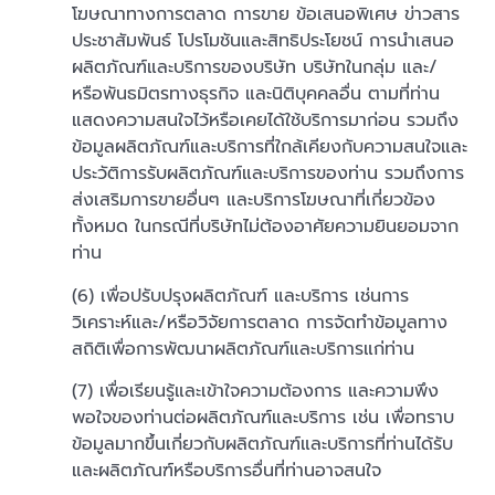
โฆษณาทางการตลาด การขาย ข้อเสนอพิเศษ ข่าวสาร
ประชาสัมพันธ์ โปรโมชันและสิทธิประโยชน์ การนำเสนอ
ผลิตภัณฑ์และบริการของบริษัท บริษัทในกลุ่ม และ/
หรือพันธมิตรทางธุรกิจ และนิติบุคคลอื่น ตามที่ท่าน
แสดงความสนใจไว้หรือเคยได้ใช้บริการมาก่อน รวมถึง
ข้อมูลผลิตภัณฑ์และบริการที่ใกล้เคียงกับความสนใจและ
ประวัติการรับผลิตภัณฑ์และบริการของท่าน รวมถึงการ
ส่งเสริมการขายอื่นๆ และบริการโฆษณาที่เกี่ยวข้อง
ทั้งหมด ในกรณีที่บริษัทไม่ต้องอาศัยความยินยอมจาก
ท่าน
(6) เพื่อปรับปรุงผลิตภัณฑ์ และบริการ เช่นการ
วิเคราะห์และ/หรือวิจัยการตลาด การจัดทำข้อมูลทาง
สถิติเพื่อการพัฒนาผลิตภัณฑ์และบริการแก่ท่าน
(7) เพื่อเรียนรู้และเข้าใจความต้องการ และความพึง
พอใจของท่านต่อผลิตภัณฑ์และบริการ เช่น เพื่อทราบ
ข้อมูลมากขึ้นเกี่ยวกับผลิตภัณฑ์และบริการที่ท่านได้รับ
และผลิตภัณฑ์หรือบริการอื่นที่ท่านอาจสนใจ