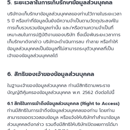
5.
ระยะเวลาในการเก็บรักษาข้อมูลส่วนบุคคล
บริษัทจะเก็บรักษาข้อมูลส่วนบุคคลของท่านไว้ภายในระยะเวลา
5
ปี หรือเท่าที่ข้อมูลนั้นยังมีความจำเป็นตามวัตถุประสงค์ใน
การเก็บรวบรวมข้อมูลเท่านั้น และ/หรือตามความจำเป็นที่
เหมาะสมในการปฏิบัติงานของบริษัท ซึ่งเมื่อพ้นระยะเวลาการ
เก็บรักษาดังกล่าว บริษัทจะดำเนินการลบ ทำลาย หรือทำให้
ข้อมูลส่วนบุคคลเป็นข้อมูลที่ไม่สามารถระบุตัวบุคคลที่เป็น
เจ้าของข้อมูลส่วนบุคคลได้
6.
สิทธิของเจ้าของข้อมูลส่วนบุคคล
ในฐานะเจ้าของข้อมูลส่วนบุคคล ท่านมีสิทธิตามพระราช
บัญญัติคุ้มครองข้อมูลส่วนบุคคล พ.ศ. 2562 ดังต่อไปนี้
6.1 สิทธิในการเข้าถึงข้อมูลส่วนบุคคล (Right to Access)
ท่านมีสิทธิในการเข้าถึงข้อมูลส่วนบุคคลของท่าน โดยท่าน
สามารถขอตรวจสอบข้อมูล หรือแจ้งให้บริษัททำสำเนาข้อมูล
ส่วนบุคคลดังกล่าว รวมถึงมีสิทธิให้บริษัทเปิดเผยการได้มา