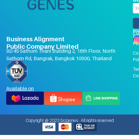
Co
Us
FA
Kn
Fo
Pri
Business Alignment
Pol
Public Company Limited
92/45 Sathorn Thani Building 2, 16th Floor, North
Co
Sathorn Rd, Bangrak, Bangkok 10500, Thailand
Pol
Te
Co
Available on
Copyright @ 2023 bizgenes . All rights reserved