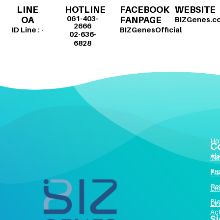
LINE
FACEBOOK
WEBSITE
HOTLINE
061-403-
OA
FANPAGE
BIZGenes.c
2666
ID Line : -
BIZGenesOfficial
02-636-
6828
Ho
C
Ab
Tel 
Pr
Fa
Re
Em
Bl
Li
Act
Si